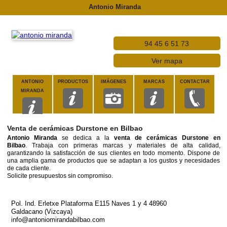
Antonio Miranda
94 45 6 51 73
Ver mapa
ANTONIO
PRODUCTOS
IMÁGENES
MARCAS
CONTACTAR
MIRANDA
Venta de cerámicas Durstone en Bilbao
Antonio Miranda
se dedica a la
venta de cerámicas Durstone en
Bilbao
. Trabaja con primeras marcas y materiales de alta calidad,
garantizando la satisfacción de sus clientes en todo momento. Dispone de
una amplia gama de productos que se adaptan a los gustos y necesidades
de cada cliente.
Solicite presupuestos sin compromiso.
Pol. Ind. Erletxe Plataforma E115 Naves 1 y 4 48960
Galdacano (Vizcaya)
info@antoniomirandabilbao.com