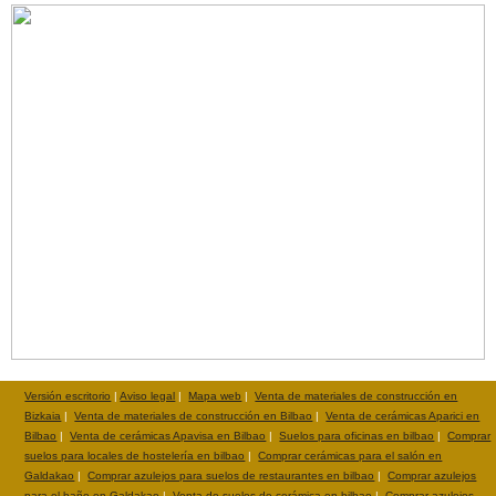
Versión escritorio
|
Aviso legal
|
Mapa web
|
Venta de materiales de construcción en
Bizkaia
|
Venta de materiales de construcción en Bilbao
|
Venta de cerámicas Aparici en
Bilbao
|
Venta de cerámicas Apavisa en Bilbao
|
Suelos para oficinas en bilbao
|
Comprar
suelos para locales de hostelería en bilbao
|
Comprar cerámicas para el salón en
Galdakao
|
Comprar azulejos para suelos de restaurantes en bilbao
|
Comprar azulejos
para el baño en Galdakao
|
Venta de suelos de cerámica en bilbao
|
Comprar azulejos